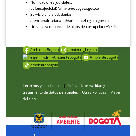
Notificaciones judiciales:
defensajudicial@ambientebogota.gov.co
Servicio a la ciudadanía:
atencionalciudadano@ambientebogota.gov.co
Línea para denuncia de actos de corrupción: +57 195
AmbienteBogota
ambiente_bogota
Ambientebogota
AmbienteBogota
ambientebogota
Términos y condiciones
|
Política de privacidad y
tratamiento de datos personales
|
Otras Políticas
|
Mapa
del sitio