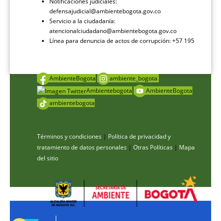
Notificaciones judiciales:
defensajudicial@ambientebogota.gov.co
Servicio a la ciudadanía:
atencionalciudadano@ambientebogota.gov.co
Línea para denuncia de actos de corrupción: +57 195
AmbienteBogota
ambiente_bogota
Ambientebogota
AmbienteBogota
ambientebogota
Términos y condiciones
|
Política de privacidad y
tratamiento de datos personales
|
Otras Políticas
|
Mapa
del sitio