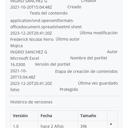
Creador
INGRID SANCHEZ G
Creado
2021-10-20T15:04:48Z
Texto del contenido
application/vnd.openxmlformats-
officedocument.spreadsheetml.sheet
Última modificación
2023-12-20T20:41:20Z
Último autor
Frederick Nicolai Ferro
Mojica
Autor
INGRID SANCHEZ G
Nombre del portlet
Microsoft Excel
Versión del portlet
16.0300
2021-10-
Etapa de creación de contenidos
20T15:04:48Z
Última vez guardado
2023-12-20T20:41:20Z
Protegido
false
Histórico de versiones
Versión
Fecha
Tamaño
1.0
hace 2 Años
39k