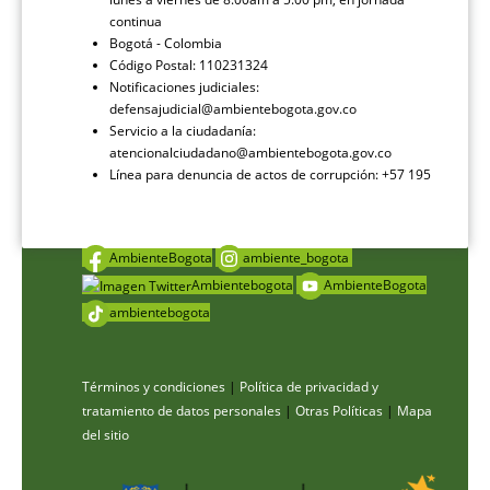
continua
Bogotá - Colombia
Código Postal: 110231324
Notificaciones judiciales:
defensajudicial@ambientebogota.gov.co
Servicio a la ciudadanía:
atencionalciudadano@ambientebogota.gov.co
Línea para denuncia de actos de corrupción: +57 195
AmbienteBogota
ambiente_bogota
Ambientebogota
AmbienteBogota
ambientebogota
Términos y condiciones
|
Política de privacidad y
tratamiento de datos personales
|
Otras Políticas
|
Mapa
del sitio