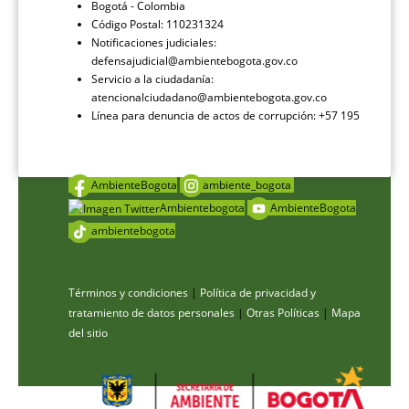
Bogotá - Colombia
Código Postal: 110231324
Notificaciones judiciales:
defensajudicial@ambientebogota.gov.co
Servicio a la ciudadanía:
atencionalciudadano@ambientebogota.gov.co
Línea para denuncia de actos de corrupción: +57 195
AmbienteBogota
ambiente_bogota
Ambientebogota
AmbienteBogota
ambientebogota
Términos y condiciones
|
Política de privacidad y
tratamiento de datos personales
|
Otras Políticas
|
Mapa
del sitio