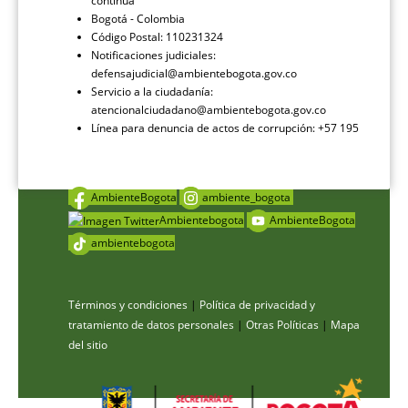
continua
Bogotá - Colombia
Código Postal: 110231324
Notificaciones judiciales:
defensajudicial@ambientebogota.gov.co
Servicio a la ciudadanía:
atencionalciudadano@ambientebogota.gov.co
Línea para denuncia de actos de corrupción: +57 195
AmbienteBogota
ambiente_bogota
Ambientebogota
AmbienteBogota
ambientebogota
Términos y condiciones
|
Política de privacidad y
tratamiento de datos personales
|
Otras Políticas
|
Mapa
del sitio