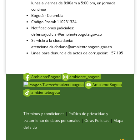
lunes a viernes de 8:00am a 5:00 pm, en jornada
continua
Bogotá - Colombia
Código Postal: 110231324
Notificaciones judiciales:
defensajudicial@ambientebogota.gov.co
Servicio a la ciudadanía:
atencionalciudadano@ambientebogota.gov.co
Línea para denuncia de actos de corrupción: +57 195
AmbienteBogota
ambiente_bogota
Ambientebogota
AmbienteBogota
ambientebogota
Términos y condiciones
|
Política de privacidad y
tratamiento de datos personales
|
Otras Políticas
|
Mapa
del sitio