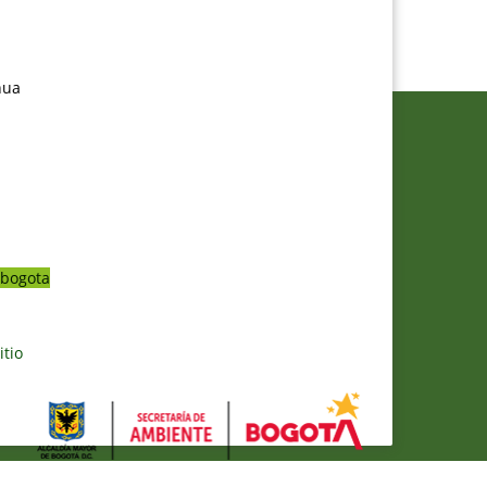
nua
bogota
itio