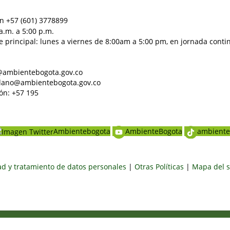
n +57 (601) 3778899
a.m. a 5:00 p.m.
e principal: lunes a viernes de 8:00am a 5:00 pm, en jornada conti
al@ambientebogota.gov.co
dadano@ambientebogota.gov.co
ón: +57 195
Ambientebogota
AmbienteBogota
ambiente
dad y tratamiento de datos personales
|
Otras Políticas
|
Mapa del s