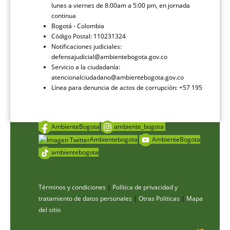
lunes a viernes de 8:00am a 5:00 pm, en jornada
continua
Bogotá - Colombia
Código Postal: 110231324
Notificaciones judiciales:
defensajudicial@ambientebogota.gov.co
Servicio a la ciudadanía:
atencionalciudadano@ambientebogota.gov.co
Línea para denuncia de actos de corrupción: +57 195
AmbienteBogota
ambiente_bogota
Ambientebogota
AmbienteBogota
ambientebogota
Términos y condiciones
|
Política de privacidad y
tratamiento de datos personales
|
Otras Políticas
|
Mapa
del sitio