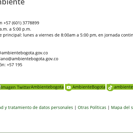
mbiente
n +57 (601) 3778899
a.m. a 5:00 p.m.
e principal: lunes a viernes de 8:00am a 5:00 pm, en jornada conti
al@ambientebogota.gov.co
dadano@ambientebogota.gov.co
ón: +57 195
Ambientebogota
AmbienteBogota
ambiente
dad y tratamiento de datos personales
|
Otras Políticas
|
Mapa del s