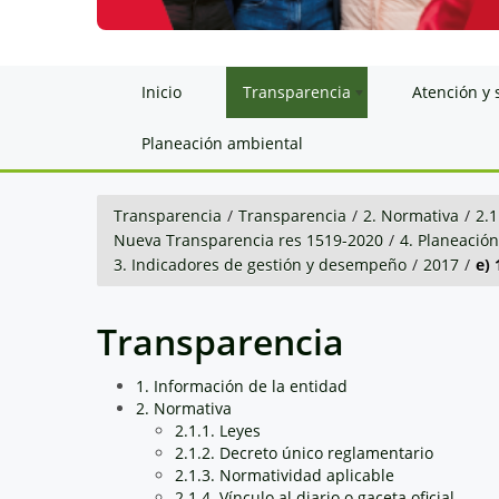
Inicio
Transparencia
Atención y 
Planeación ambiental
Transparencia
/
Transparencia
/
2. Normativa
/
2.1
Nueva Transparencia res 1519-2020
/
4. Planeació
3. Indicadores de gestión y desempeño
/
2017
/
e)
Transparencia
1. Información de la entidad
2. Normativa
2.1.1. Leyes
2.1.2. Decreto único reglamentario
2.1.3. Normatividad aplicable
2.1.4. Vínculo al diario o gaceta oficial