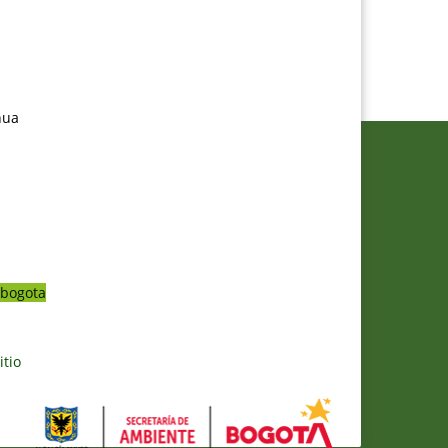
nua
bogota
itio