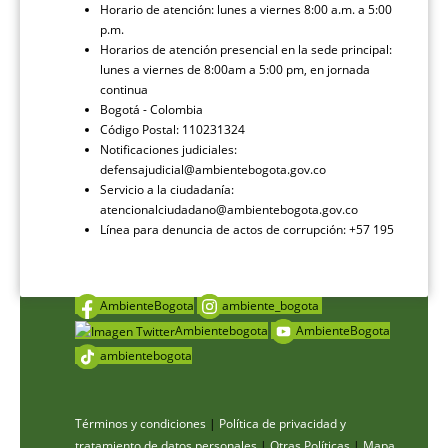
Horario de atención: lunes a viernes 8:00 a.m. a 5:00
p.m.
Horarios de atención presencial en la sede principal:
lunes a viernes de 8:00am a 5:00 pm, en jornada
continua
Bogotá - Colombia
Código Postal: 110231324
Notificaciones judiciales:
defensajudicial@ambientebogota.gov.co
Servicio a la ciudadanía:
atencionalciudadano@ambientebogota.gov.co
Línea para denuncia de actos de corrupción: +57 195
AmbienteBogota
ambiente_bogota
Ambientebogota
AmbienteBogota
ambientebogota
Términos y condiciones
|
Política de privacidad y
tratamiento de datos personales
|
Otras Políticas
|
Mapa