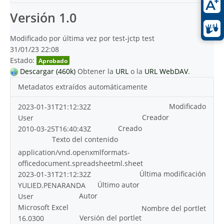
Versión 1.0
Modificado por última vez por test-jctp test
31/01/23 22:08
Estado:
Aprobado
Descargar (460k)
Obtener la
URL
o la
URL WebDAV
.
Metadatos extraídos automáticamente
Modificado
2023-01-31T21:12:32Z
Creador
User
Creado
2010-03-25T16:40:43Z
Texto del contenido
application/vnd.openxmlformats-
officedocument.spreadsheetml.sheet
Última modificación
2023-01-31T21:12:32Z
Último autor
YULIED.PENARANDA
Autor
User
Microsoft Excel
Nombre del portlet
Versión del portlet
16.0300