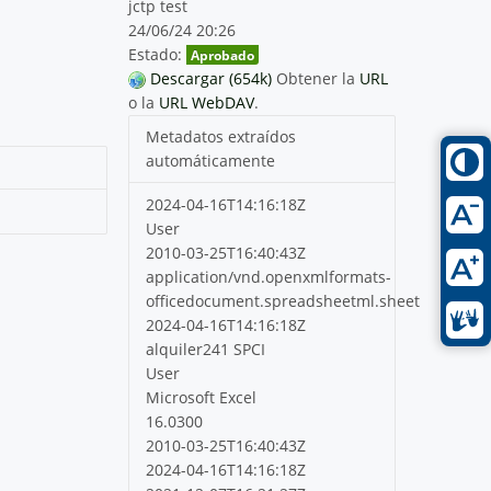
jctp test
24/06/24 20:26
Estado:
Aprobado
Descargar (654k)
Obtener la
URL
o la
URL WebDAV
.
Metadatos extraídos
automáticamente
2024-04-16T14:16:18Z
User
2010-03-25T16:40:43Z
application/vnd.openxmlformats-
officedocument.spreadsheetml.sheet
2024-04-16T14:16:18Z
alquiler241 SPCI
User
Microsoft Excel
16.0300
2010-03-25T16:40:43Z
2024-04-16T14:16:18Z