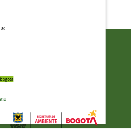
nua
bogota
itio