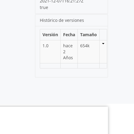
2021-12-07T16:21:27Z
true
Histórico de versiones
Versión
Fecha
Tamaño
1.0
hace
654k
2
Años