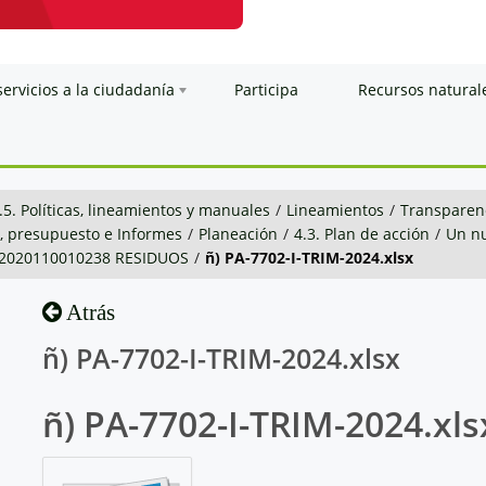
servicios a la ciudadanía
Participa
Recursos natural
.5. Políticas, lineamientos y manuales
/
Lineamientos
/
Transparenc
n, presupuesto e Informes
/
Planeación
/
4.3. Plan de acción
/
Un nu
-2020110010238 RESIDUOS
/
ñ) PA-7702-I-TRIM-2024.xlsx
Atrás
ñ) PA-7702-I-TRIM-2024.xlsx
ñ) PA-7702-I-TRIM-2024.xls