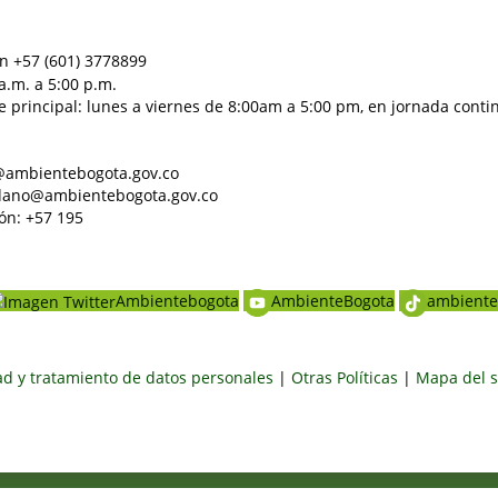
n +57 (601) 3778899
a.m. a 5:00 p.m.
e principal: lunes a viernes de 8:00am a 5:00 pm, en jornada conti
al@ambientebogota.gov.co
dadano@ambientebogota.gov.co
ón: +57 195
Ambientebogota
AmbienteBogota
ambiente
dad y tratamiento de datos personales
|
Otras Políticas
|
Mapa del s