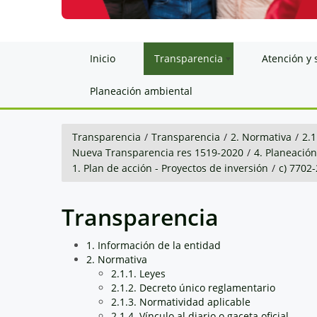
Inicio
Transparencia
Atención y 
Planeación ambiental
Transparencia
/
Transparencia
/
2. Normativa
/
2.1
Nueva Transparencia res 1519-2020
/
4. Planeació
1. Plan de acción - Proyectos de inversión
/
c) 7702
Transparencia
1. Información de la entidad
2. Normativa
2.1.1. Leyes
2.1.2. Decreto único reglamentario
2.1.3. Normatividad aplicable
2.1.4. Vínculo al diario o gaceta oficial