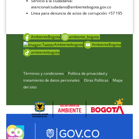
Servicio a la ciudadanía:
atencionalciudadano@ambientebogota.gov.co
Línea para denuncia de actos de corrupción: +57 195
AmbienteBogota
ambiente_bogota
Ambientebogota
AmbienteBogota
ambientebogota
Términos y condiciones
|
Política de privacidad y
tratamiento de datos personales
|
Otras Políticas
|
Mapa
del sitio