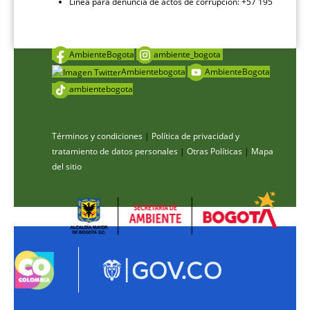
Línea para denuncia de actos de corrupción: +57 195
AmbienteBogota
ambiente_bogota
Ambientebogota
AmbienteBogota
ambientebogota
Términos y condiciones
|
Política de privacidad y
tratamiento de datos personales
|
Otras Políticas
|
Mapa
del sitio