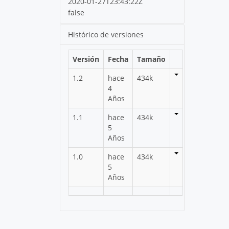
2020-01-27T23:43:22Z
false
Histórico de versiones
Versión
Fecha
Tamaño
1.2
hace
434k
4
Años
1.1
hace
434k
5
Años
1.0
hace
434k
5
Años