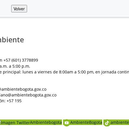
Volver
mbiente
n +57 (601) 3778899
a.m. a 5:00 p.m.
e principal: lunes a viernes de 8:00am a 5:00 pm, en jornada conti
al@ambientebogota.gov.co
dadano@ambientebogota.gov.co
ón: +57 195
Ambientebogota
AmbienteBogota
ambiente