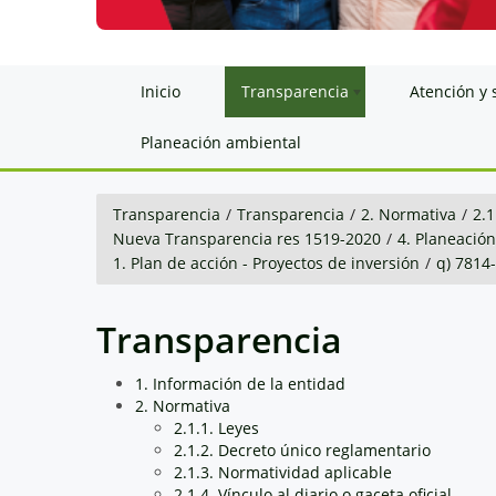
Inicio
Transparencia
Atención y 
Planeación ambiental
Transparencia
/
Transparencia
/
2. Normativa
/
2.1
Nueva Transparencia res 1519-2020
/
4. Planeació
1. Plan de acción - Proyectos de inversión
/
q) 781
Transparencia
1. Información de la entidad
2. Normativa
2.1.1. Leyes
2.1.2. Decreto único reglamentario
2.1.3. Normatividad aplicable
2.1.4. Vínculo al diario o gaceta oficial