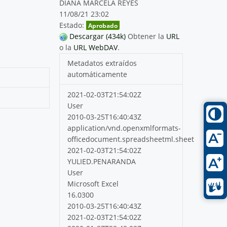
DIANA MARCELA REYES
11/08/21 23:02
Estado:
Aprobado
Descargar (434k)
Obtener la
URL
o la
URL WebDAV
.
Metadatos extraídos
automáticamente
2021-02-03T21:54:02Z
User
2010-03-25T16:40:43Z
application/vnd.openxmlformats-
officedocument.spreadsheetml.sheet
2021-02-03T21:54:02Z
YULIED.PENARANDA
User
Microsoft Excel
16.0300
2010-03-25T16:40:43Z
2021-02-03T21:54:02Z