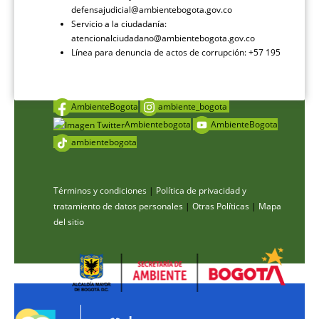
defensajudicial@ambientebogota.gov.co
Servicio a la ciudadanía:
atencionalciudadano@ambientebogota.gov.co
Línea para denuncia de actos de corrupción: +57 195
AmbienteBogota
ambiente_bogota
Ambientebogota
AmbienteBogota
ambientebogota
Términos y condiciones
|
Política de privacidad y
tratamiento de datos personales
|
Otras Políticas
|
Mapa
del sitio