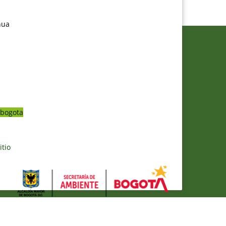
nua
bogota
itio