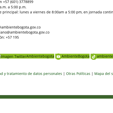
n +57 (601) 3778899
a.m. a 5:00 p.m.
e principal: lunes a viernes de 8:00am a 5:00 pm, en jornada conti
al@ambientebogota.gov.co
dadano@ambientebogota.gov.co
ón: +57 195
Ambientebogota
AmbienteBogota
ambiente
dad y tratamiento de datos personales
|
Otras Políticas
|
Mapa del s