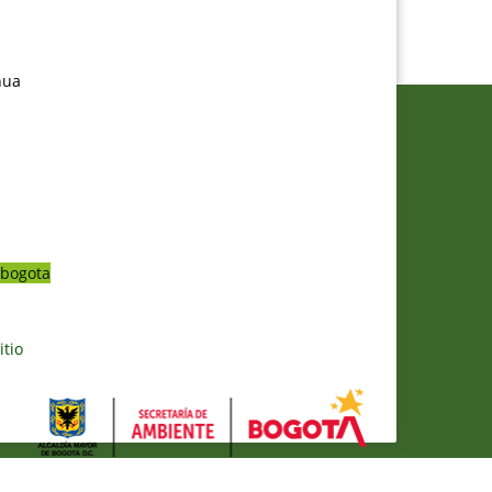
nua
bogota
itio