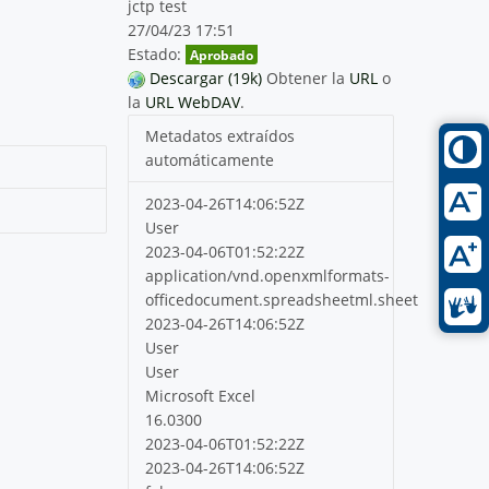
jctp test
27/04/23 17:51
Estado:
Aprobado
Descargar (19k)
Obtener la
URL
o
la
URL WebDAV
.
Metadatos extraídos
automáticamente
2023-04-26T14:06:52Z
User
2023-04-06T01:52:22Z
application/vnd.openxmlformats-
officedocument.spreadsheetml.sheet
2023-04-26T14:06:52Z
User
User
Microsoft Excel
16.0300
2023-04-06T01:52:22Z
2023-04-26T14:06:52Z