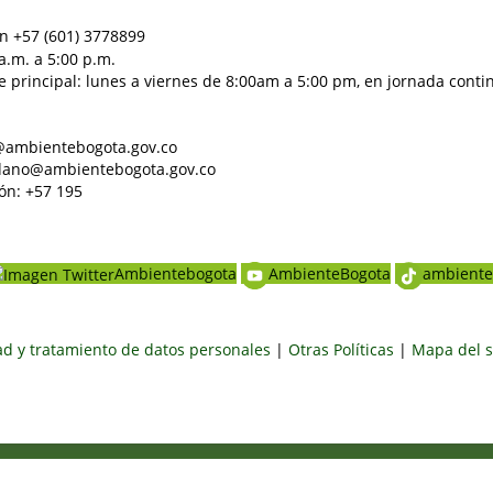
n +57 (601) 3778899
a.m. a 5:00 p.m.
e principal: lunes a viernes de 8:00am a 5:00 pm, en jornada conti
al@ambientebogota.gov.co
dadano@ambientebogota.gov.co
ón: +57 195
Ambientebogota
AmbienteBogota
ambiente
dad y tratamiento de datos personales
|
Otras Políticas
|
Mapa del s