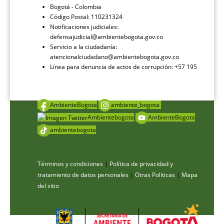
Bogotá - Colombia
Código Postal: 110231324
Notificaciones judiciales:
defensajudicial@ambientebogota.gov.co
Servicio a la ciudadanía:
atencionalciudadano@ambientebogota.gov.co
Línea para denuncia de actos de corrupción: +57 195
AmbienteBogota
ambiente_bogota
Ambientebogota
AmbienteBogota
ambientebogota
Términos y condiciones
|
Política de privacidad y
tratamiento de datos personales
|
Otras Políticas
|
Mapa
del sitio