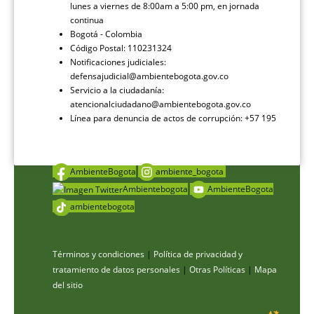
lunes a viernes de 8:00am a 5:00 pm, en jornada
continua
Bogotá - Colombia
Código Postal: 110231324
Notificaciones judiciales:
defensajudicial@ambientebogota.gov.co
Servicio a la ciudadanía:
atencionalciudadano@ambientebogota.gov.co
Línea para denuncia de actos de corrupción: +57 195
AmbienteBogota
ambiente_bogota
Ambientebogota
AmbienteBogota
ambientebogota
Términos y condiciones
|
Política de privacidad y
tratamiento de datos personales
|
Otras Políticas
|
Mapa
del sitio