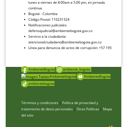
lunes a viernes de 8:00am a 5:00 pm, en jornada
continua
Bogotá - Colombia
Código Postal: 110231324
Notificaciones judiciales:
defensajudicial@ambientebogota.gov.co
Servicio a la ciudadanía:
atencionalciudadano@ambientebogota.gov.co
Línea para denuncia de actos de corrupción: +57 195
AmbienteBogota
ambiente_bogota
Ambientebogota
AmbienteBogota
ambientebogota
Términos y condiciones
|
Política de privacidad y
tratamiento de datos personales
|
Otras Políticas
|
Mapa
del sitio