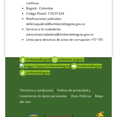
continua
Bogotá - Colombia
Código Postal: 110231324
Notificaciones judiciales:
defensajudicial@ambientebogota.gov.co
Servicio a la ciudadanía:
atencionalciudadano@ambientebogota.gov.co
Línea para denuncia de actos de corrupción: +57 195
AmbienteBogota
ambiente_bogota
Ambientebogota
AmbienteBogota
ambientebogota
Términos y condiciones
|
Política de privacidad y
tratamiento de datos personales
|
Otras Políticas
|
Mapa
del sitio