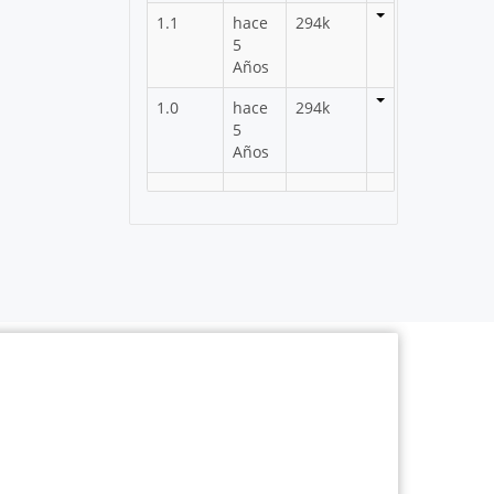
1.1
hace
294k
5
Años
1.0
hace
294k
5
Años