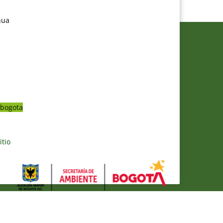
nua
bogota
itio