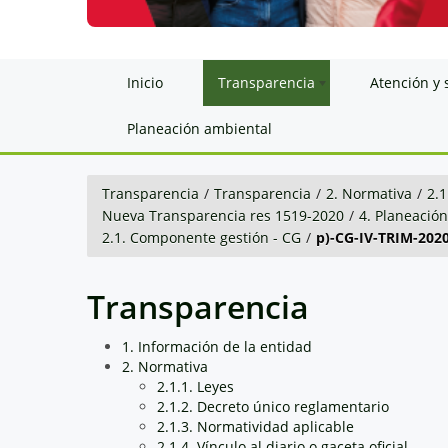
Inicio
Transparencia
Atención y 
Planeación ambiental
Transparencia
/
Transparencia
/
2. Normativa
/
2.1
Nueva Transparencia res 1519-2020
/
4. Planeació
2.1. Componente gestión - CG
/
p)-CG-IV-TRIM-2020
Transparencia
1. Información de la entidad
2. Normativa
2.1.1. Leyes
2.1.2. Decreto único reglamentario
2.1.3. Normatividad aplicable
2.1.4. Vínculo al diario o gaceta oficial