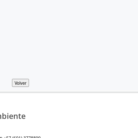
Volver
mbiente
n +57 (601) 3778899