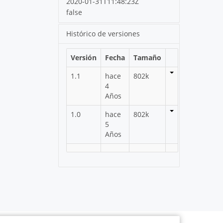
2020-01-31T11:48:23Z
false
Histórico de versiones
Versión
Fecha
Tamaño
1.1
hace
802k
4
Años
1.0
hace
802k
5
Años