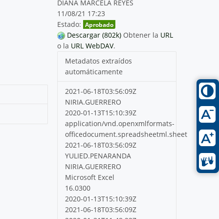
DIANA MARCELA REYES
11/08/21 17:23
Estado:
Aprobado
Descargar (802k)
Obtener la
URL
o la
URL WebDAV
.
Metadatos extraídos
automáticamente
2021-06-18T03:56:09Z
NIRIA.GUERRERO
2020-01-13T15:10:39Z
application/vnd.openxmlformats-
officedocument.spreadsheetml.sheet
2021-06-18T03:56:09Z
YULIED.PENARANDA
NIRIA.GUERRERO
Microsoft Excel
16.0300
2020-01-13T15:10:39Z
2021-06-18T03:56:09Z