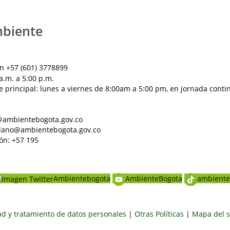
mbiente
n +57 (601) 3778899
a.m. a 5:00 p.m.
e principal: lunes a viernes de 8:00am a 5:00 pm, en jornada conti
al@ambientebogota.gov.co
dadano@ambientebogota.gov.co
ón: +57 195
Ambientebogota
AmbienteBogota
ambiente
dad y tratamiento de datos personales
|
Otras Políticas
|
Mapa del s