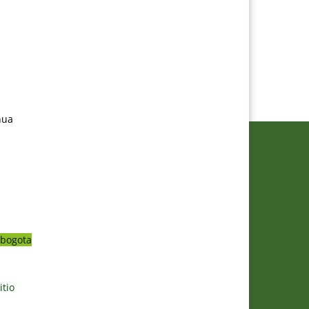
nua
bogota
itio