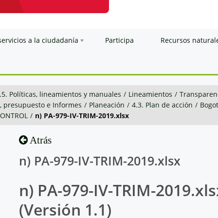
servicios a la ciudadanía
Participa
Recursos natural
.5. Políticas, lineamientos y manuales
/
Lineamientos
/
Transparenc
n, presupuesto e Informes
/
Planeación
/
4.3. Plan de acción
/
Bogot
 CONTROL
/
n) PA-979-IV-TRIM-2019.xlsx
Atrás
n) PA-979-IV-TRIM-2019.xlsx
n) PA-979-IV-TRIM-2019.xls
(Versión 1.1)