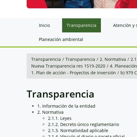
Inicio
Transparencia
Atención y 
Planeación ambiental
Transparencia
/
Transparencia
/
2. Normativa
/
2.1
Nueva Transparencia res 1519-2020
/
4. Planeació
1. Plan de acción - Proyectos de inversión
/
b) 979
Transparencia
1. Información de la entidad
2. Normativa
2.1.1. Leyes
2.1.2. Decreto único reglamentario
2.1.3. Normatividad aplicable
2.1.4. Vínculo al diario o gaceta oficial