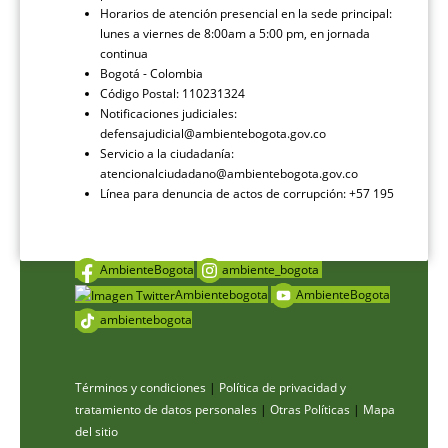
Horarios de atención presencial en la sede principal:
lunes a viernes de 8:00am a 5:00 pm, en jornada
continua
Bogotá - Colombia
Código Postal: 110231324
Notificaciones judiciales:
defensajudicial@ambientebogota.gov.co
Servicio a la ciudadanía:
atencionalciudadano@ambientebogota.gov.co
Línea para denuncia de actos de corrupción: +57 195
AmbienteBogota
ambiente_bogota
Ambientebogota
AmbienteBogota
ambientebogota
Términos y condiciones
|
Política de privacidad y
tratamiento de datos personales
|
Otras Políticas
|
Mapa
del sitio