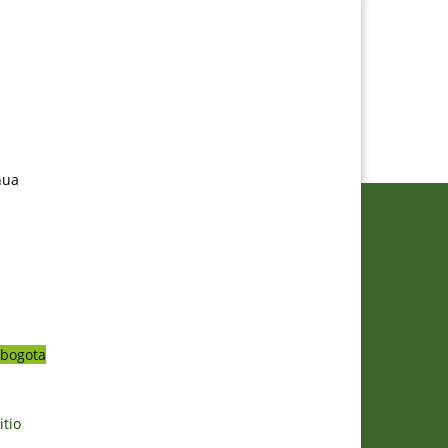
nua
bogota
itio