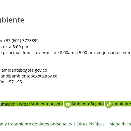
mbiente
n +57 (601) 3778899
a.m. a 5:00 p.m.
e principal: lunes a viernes de 8:00am a 5:00 pm, en jornada conti
al@ambientebogota.gov.co
dadano@ambientebogota.gov.co
ón: +57 195
Ambientebogota
AmbienteBogota
ambiente
dad y tratamiento de datos personales
|
Otras Políticas
|
Mapa del s