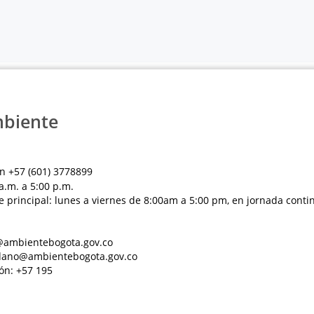
mbiente
n +57 (601) 3778899
a.m. a 5:00 p.m.
e principal: lunes a viernes de 8:00am a 5:00 pm, en jornada conti
al@ambientebogota.gov.co
dadano@ambientebogota.gov.co
ón: +57 195