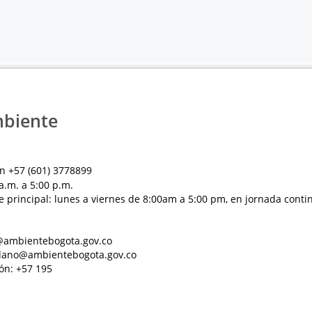
mbiente
n +57 (601) 3778899
a.m. a 5:00 p.m.
e principal: lunes a viernes de 8:00am a 5:00 pm, en jornada conti
al@ambientebogota.gov.co
dadano@ambientebogota.gov.co
ón: +57 195