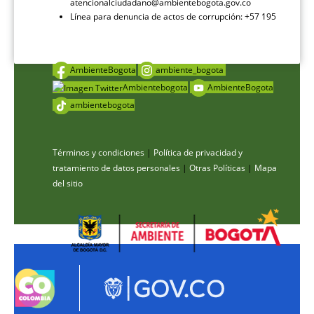
atencionalciudadano@ambientebogota.gov.co
Línea para denuncia de actos de corrupción: +57 195
AmbienteBogota
ambiente_bogota
Ambientebogota
AmbienteBogota
ambientebogota
Términos y condiciones
|
Política de privacidad y
tratamiento de datos personales
|
Otras Políticas
|
Mapa
del sitio