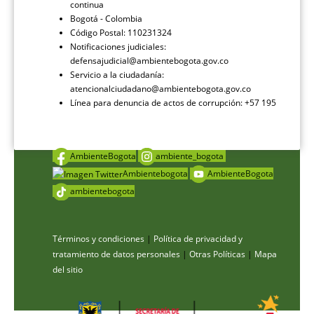
continua
Bogotá - Colombia
Código Postal: 110231324
Notificaciones judiciales:
defensajudicial@ambientebogota.gov.co
Servicio a la ciudadanía:
atencionalciudadano@ambientebogota.gov.co
Línea para denuncia de actos de corrupción: +57 195
AmbienteBogota
ambiente_bogota
Ambientebogota
AmbienteBogota
ambientebogota
Términos y condiciones
|
Política de privacidad y
tratamiento de datos personales
|
Otras Políticas
|
Mapa
del sitio