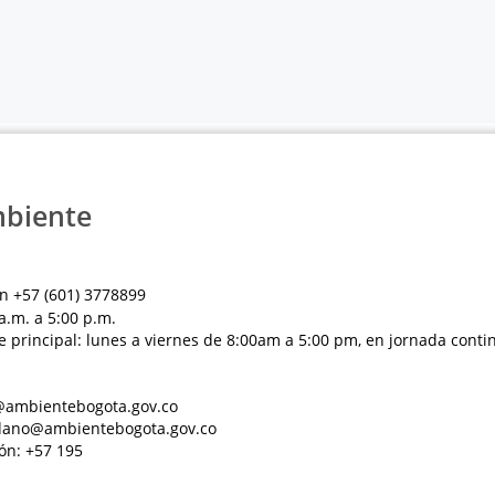
mbiente
n +57 (601) 3778899
a.m. a 5:00 p.m.
e principal: lunes a viernes de 8:00am a 5:00 pm, en jornada conti
al@ambientebogota.gov.co
dadano@ambientebogota.gov.co
ón: +57 195