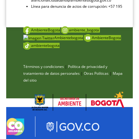
atencionalciudadano@ambientebogota.gov.co
Línea para denuncia de actos de corrupción: +57 195
AmbienteBogota
ambiente_bogota
Ambientebogota
AmbienteBogota
ambientebogota
Términos y condiciones
|
Política de privacidad y
tratamiento de datos personales
|
Otras Políticas
|
Mapa
del sitio