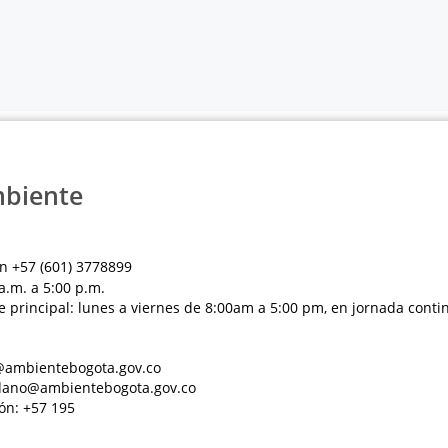
mbiente
n +57 (601) 3778899
a.m. a 5:00 p.m.
e principal: lunes a viernes de 8:00am a 5:00 pm, en jornada conti
al@ambientebogota.gov.co
dadano@ambientebogota.gov.co
ón: +57 195