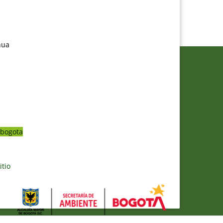
nua
bogota
itio