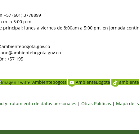
n +57 (601) 3778899
a.m. a 5:00 p.m.
e principal: lunes a viernes de 8:00am a 5:00 pm, en jornada conti
al@ambientebogota.gov.co
dadano@ambientebogota.gov.co
ón: +57 195
Ambientebogota
AmbienteBogota
ambiente
dad y tratamiento de datos personales
|
Otras Políticas
|
Mapa del s