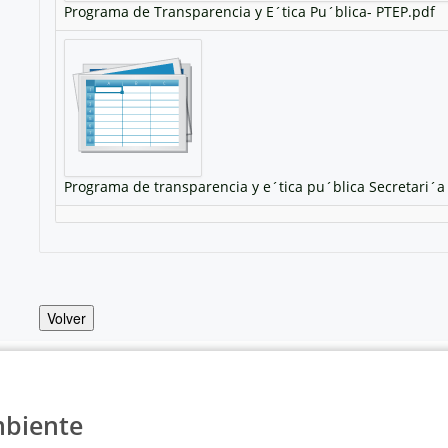
Programa de Transparencia y E´tica Pu´blica- PTEP.pdf
Programa de transparencia y e´tica pu´blica Secretari´a 
Volver
mbiente