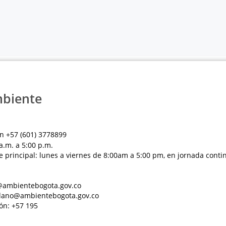
mbiente
n +57 (601) 3778899
a.m. a 5:00 p.m.
e principal: lunes a viernes de 8:00am a 5:00 pm, en jornada conti
al@ambientebogota.gov.co
dadano@ambientebogota.gov.co
ón: +57 195