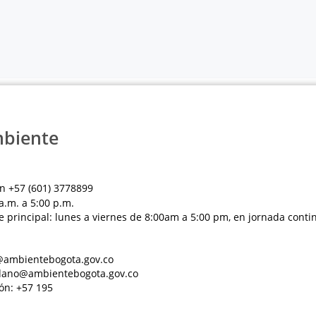
mbiente
n +57 (601) 3778899
a.m. a 5:00 p.m.
e principal: lunes a viernes de 8:00am a 5:00 pm, en jornada conti
al@ambientebogota.gov.co
dadano@ambientebogota.gov.co
ón: +57 195