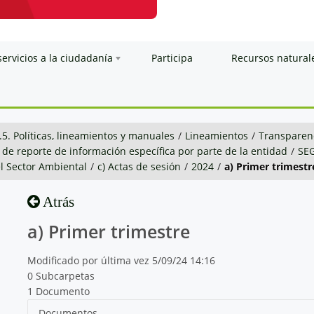
servicios a la ciudadanía
Participa
Recursos natural
.5. Políticas, lineamientos y manuales
/
Lineamientos
/
Transparenc
 de reporte de información específica por parte de la entidad
/
SE
el Sector Ambiental
/
c) Actas de sesión
/
2024
/
a) Primer trimestr
Atrás
a) Primer trimestre
Modificado por última vez 5/09/24 14:16
0 Subcarpetas
1 Documento
Documentos