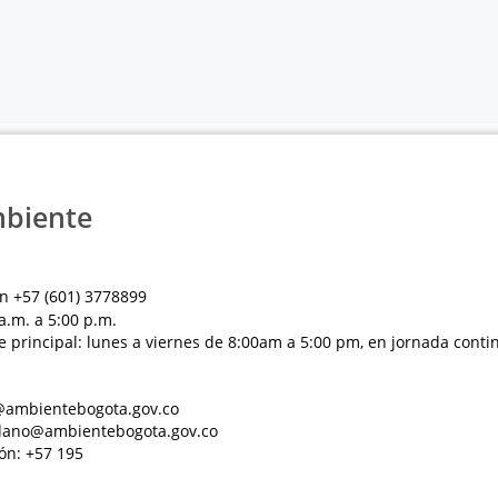
mbiente
n +57 (601) 3778899
a.m. a 5:00 p.m.
e principal: lunes a viernes de 8:00am a 5:00 pm, en jornada conti
al@ambientebogota.gov.co
dadano@ambientebogota.gov.co
ón: +57 195