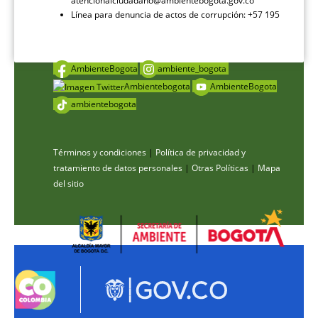
atencionalciudadano@ambientebogota.gov.co
Línea para denuncia de actos de corrupción: +57 195
AmbienteBogota
ambiente_bogota
Ambientebogota
AmbienteBogota
ambientebogota
Términos y condiciones
|
Política de privacidad y
tratamiento de datos personales
|
Otras Políticas
|
Mapa
del sitio