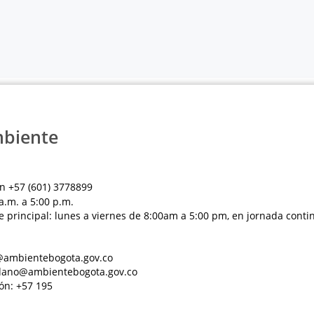
mbiente
n +57 (601) 3778899
a.m. a 5:00 p.m.
e principal: lunes a viernes de 8:00am a 5:00 pm, en jornada conti
al@ambientebogota.gov.co
dadano@ambientebogota.gov.co
ón: +57 195