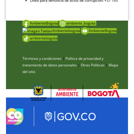
Línea para denuncia de actos de corrupción: +57 195
AmbienteBogota
ambiente_bogota
Ambientebogota
AmbienteBogota
ambientebogota
Términos y condiciones
|
Política de privacidad y
tratamiento de datos personales
|
Otras Políticas
|
Mapa
del sitio