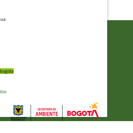
nua
bogota
itio