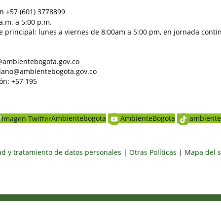
n +57 (601) 3778899
a.m. a 5:00 p.m.
e principal: lunes a viernes de 8:00am a 5:00 pm, en jornada conti
al@ambientebogota.gov.co
dadano@ambientebogota.gov.co
ón: +57 195
Ambientebogota
AmbienteBogota
ambiente
dad y tratamiento de datos personales
|
Otras Políticas
|
Mapa del s