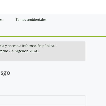
es
Temas ambientales
ia y acceso a información pública
/
nterno
/
4. Vigencia 2024
/
esgo