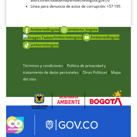
atencionalciudadano@ambientebogota.gov.co
Línea para denuncia de actos de corrupción: +57 195
AmbienteBogota
ambiente_bogota
Ambientebogota
AmbienteBogota
ambientebogota
Términos y condiciones
|
Política de privacidad y
tratamiento de datos personales
|
Otras Políticas
|
Mapa
del sitio