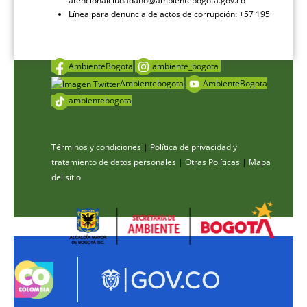
atencionalciudadano@ambientebogota.gov.co
Línea para denuncia de actos de corrupción: +57 195
AmbienteBogota
ambiente_bogota
Ambientebogota
AmbienteBogota
ambientebogota
Términos y condiciones
|
Política de privacidad y
tratamiento de datos personales
|
Otras Políticas
|
Mapa
del sitio