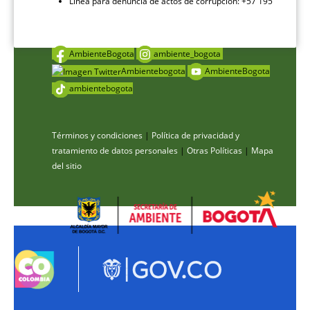
Línea para denuncia de actos de corrupción: +57 195
AmbienteBogota
ambiente_bogota
Ambientebogota
AmbienteBogota
ambientebogota
Términos y condiciones
|
Política de privacidad y
tratamiento de datos personales
|
Otras Políticas
|
Mapa
del sitio