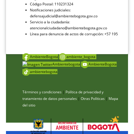
Código Postal: 110231324
Notificaciones judiciales:
defensajudicial@ambientebogota.gov.co
Servicio a la ciudadanía:
atencionalciudadano@ambientebogota.gov.co
Línea para denuncia de actos de corrupción: +57 195
AmbienteBogota
ambiente_bogota
Ambientebogota
AmbienteBogota
ambientebogota
Términos y condiciones
|
Política de privacidad y
tratamiento de datos personales
|
Otras Políticas
|
Mapa
del sitio