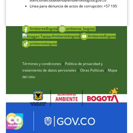
atencionalciudadano@ambientebogota.gov.co
Línea para denuncia de actos de corrupción: +57 195
AmbienteBogota
ambiente_bogota
Ambientebogota
AmbienteBogota
ambientebogota
Términos y condiciones
|
Política de privacidad y
tratamiento de datos personales
|
Otras Políticas
|
Mapa
del sitio