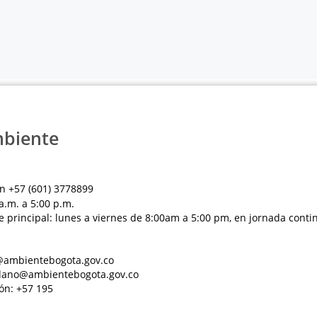
mbiente
n +57 (601) 3778899
a.m. a 5:00 p.m.
e principal: lunes a viernes de 8:00am a 5:00 pm, en jornada conti
al@ambientebogota.gov.co
dadano@ambientebogota.gov.co
ón: +57 195