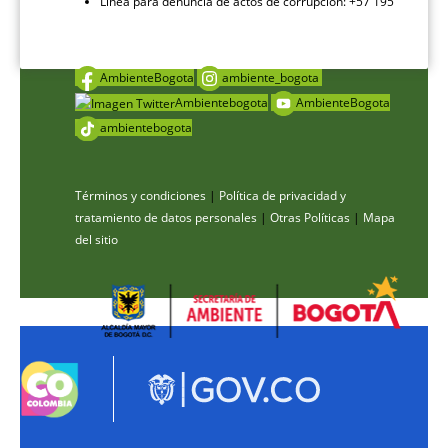
Línea para denuncia de actos de corrupción: +57 195
AmbienteBogota
ambiente_bogota
Ambientebogota
AmbienteBogota
ambientebogota
Términos y condiciones
|
Política de privacidad y
tratamiento de datos personales
|
Otras Políticas
|
Mapa
del sitio