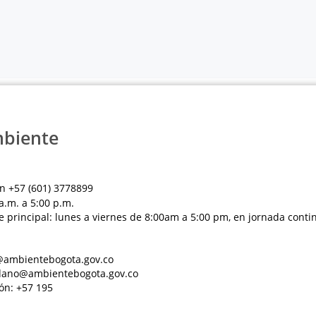
mbiente
n +57 (601) 3778899
a.m. a 5:00 p.m.
e principal: lunes a viernes de 8:00am a 5:00 pm, en jornada conti
al@ambientebogota.gov.co
dadano@ambientebogota.gov.co
ón: +57 195