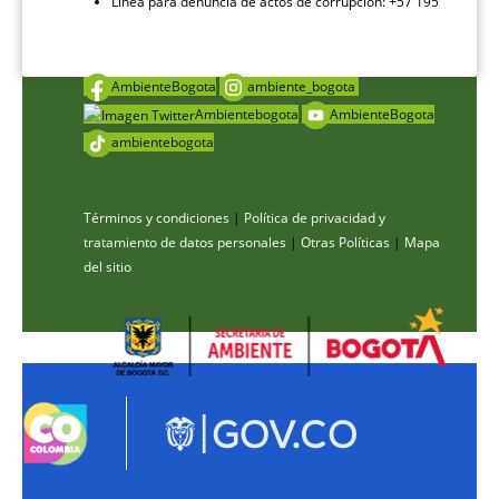
Línea para denuncia de actos de corrupción: +57 195
AmbienteBogota
ambiente_bogota
Ambientebogota
AmbienteBogota
ambientebogota
Términos y condiciones
|
Política de privacidad y
tratamiento de datos personales
|
Otras Políticas
|
Mapa
del sitio